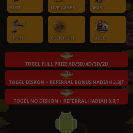
SLOT
LIVE GAMES
IKAN
SPORT
COCK FIGHT
TABLE
TOGEL FULL PRIZE 6D/5D/4D/3D/2D
TOGEL DISKON + REFERRAL BONUS HADIAH 3.3JT
TOGEL NO DISKON + REFERRAL HADIAH 9.9JT