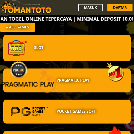
MASUK
DAFTAR
 TOGEL ONLINE TEPERCAYA | MINIMAL DEPOSIT 10.000
« ALL GAMES
SLOT
PRAGMATIC PLAY
POCKET GAMES SOFT