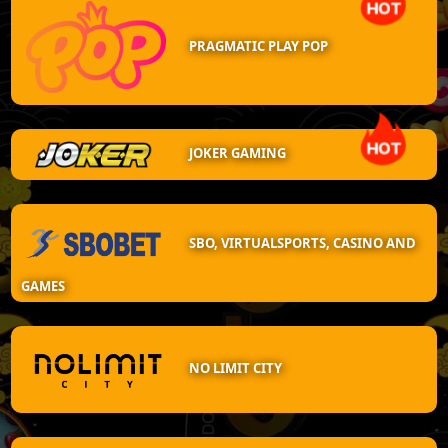
PRAGMATIC PLAY POP
JOKER GAMING
SBO, VIRTUALSPORTS, CASINO AND
GAMES
NO LIMIT CITY