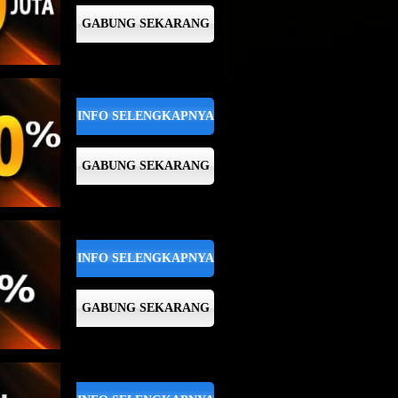
GABUNG SEKARANG
INFO SELENGKAPNYA
GABUNG SEKARANG
INFO SELENGKAPNYA
GABUNG SEKARANG