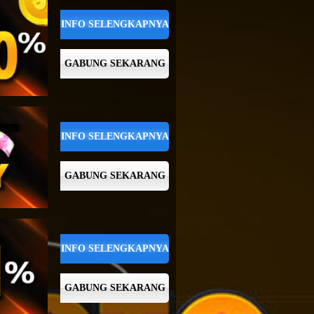
INFO SELENGKAPNYA
GABUNG SEKARANG
INFO SELENGKAPNYA
GABUNG SEKARANG
INFO SELENGKAPNYA
GABUNG SEKARANG