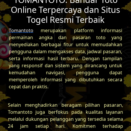
Online Terpercaya dan Situs
Togel Resmi Terbaik
Tomantoto
merupakan platform informasi
permainan angka dan pasaran toto yang
menyediakan berbagai fitur untuk memudahkan
pengguna dalam mengakses data, jadwal pasaran,
serta informasi hasil terbaru. Dengan tampilan
yang responsif dan sistem yang dirancang untuk
kemudahan navigasi, pengguna dapat
memperoleh informasi yang dibutuhkan secara
cepat dan praktis.
Selain menghadirkan beragam pilihan pasaran,
Tomantoto juga berfokus pada kualitas layanan
melalui dukungan pelanggan yang tersedia selama
24 jam setiap hari. Komitmen terhadap